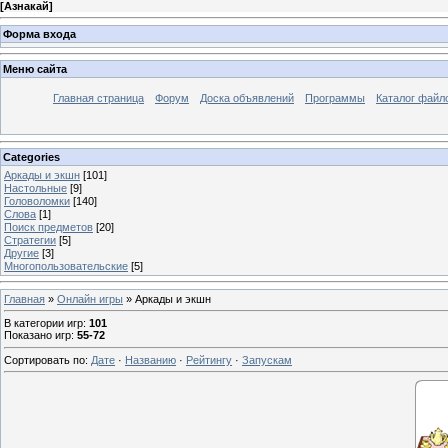
[
Азнакай
]
Форма входа
Меню сайта
Главная страница
Форум
Доска объявлений
Программы
Каталог файл
Categories
Аркады и экшн
[101]
Настольные
[9]
Головоломки
[140]
Слова
[1]
Поиск предметов
[20]
Стратегии
[5]
Другие
[3]
Многопользовательские
[5]
Главная
»
Онлайн игры
» Аркады и экшн
В категории игр
:
101
Показано игр
:
55-72
Сортировать по
:
Дате
·
Названию
·
Рейтингу
·
Запускам