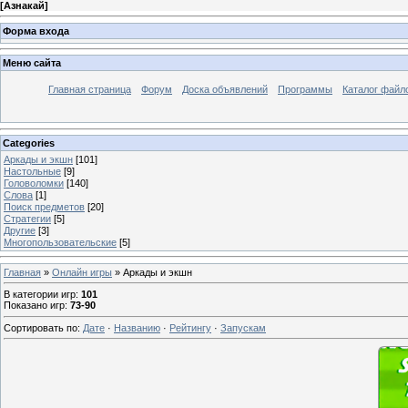
[
Азнакай
]
Форма входа
Меню сайта
Главная страница
Форум
Доска объявлений
Программы
Каталог файл
Categories
Аркады и экшн
[101]
Настольные
[9]
Головоломки
[140]
Слова
[1]
Поиск предметов
[20]
Стратегии
[5]
Другие
[3]
Многопользовательские
[5]
Главная
»
Онлайн игры
» Аркады и экшн
В категории игр
:
101
Показано игр
:
73-90
Сортировать по
:
Дате
·
Названию
·
Рейтингу
·
Запускам