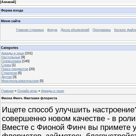
[
Азнакай
]
Форма входа
Меню сайта
Главная страница
Форум
Доска объявлений
Программы
Каталог файл
Categories
Аркады и экшн
[101]
Настольные
[9]
Головоломки
[140]
Слова
[1]
Поиск предметов
[20]
Стратегии
[5]
Другие
[3]
Многопользовательские
[5]
Главная
»
Онлайн игры
»
Аркады и экшн
Фиона Финч. Фантазии флориста
Ищете способ улучшить настроение
совершенно новом качестве - в рол
Вместе с Фионой Финч вы примете у
флористов, займетесь благоустройс