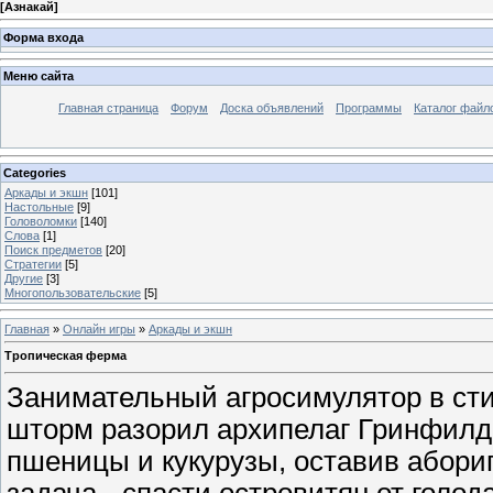
[
Азнакай
]
Форма входа
Меню сайта
Главная страница
Форум
Доска объявлений
Программы
Каталог файл
Categories
Аркады и экшн
[101]
Настольные
[9]
Головоломки
[140]
Слова
[1]
Поиск предметов
[20]
Стратегии
[5]
Другие
[3]
Многопользовательские
[5]
Главная
»
Онлайн игры
»
Аркады и экшн
Тропическая ферма
Занимательный агросимулятор в сти
шторм разорил архипелаг Гринфилд
пшеницы и кукурузы, оставив абори
задача - спасти островитян от голод