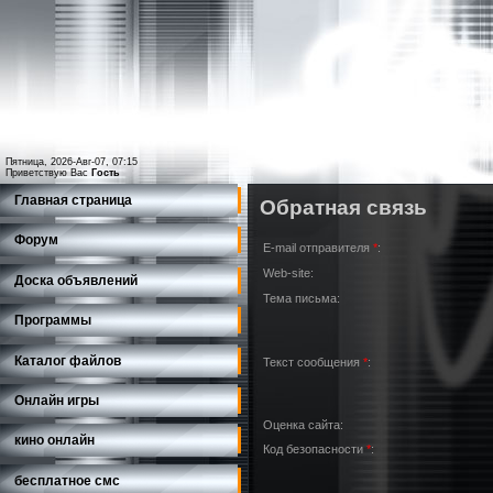
Пятница, 2026-Авг-07, 07:15
Приветствую Вас
Гость
Главная страница
Обратная связь
Форум
E-mail отправителя
*
:
Web-site:
Доска объявлений
Тема письма:
Программы
Каталог файлов
Текст сообщения
*
:
Онлайн игры
Оценка сайта:
кино онлайн
Код безопасности
*
:
бесплатное смс