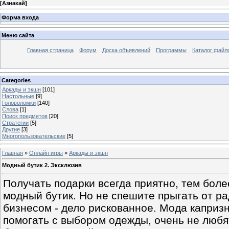
[
Азнакай
]
Форма входа
Меню сайта
Главная страница
Форум
Доска объявлений
Программы
Каталог файл
Categories
Аркады и экшн
[101]
Настольные
[9]
Головоломки
[140]
Слова
[1]
Поиск предметов
[20]
Стратегии
[5]
Другие
[3]
Многопользовательские
[5]
Главная
»
Онлайн игры
»
Аркады и экшн
Модный бутик 2. Эксклюзив
Получать подарки всегда приятно, тем бол
модный бутик. Но не спешите прыгать от р
бизнесом - дело рискованное. Мода капризн
помогать с выбором одежды, очень не любя