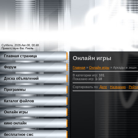
Суббота, 2026-Авг-08, 00:48
Приветствую Вас
Гость
Главная страница
Онлайн игры
Форум
Главная
»
Онлайн игры
» Аркады и экшн
В категории игр
:
101
Доска объявлений
Показано игр
:
1-18
Сортировать по
:
Дате
·
Названию
·
Рейти
Программы
Каталог файлов
Онлайн игры
кино онлайн
бесплатное смс