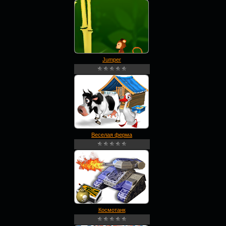
Jumper
Веселая ферма
Космотанк