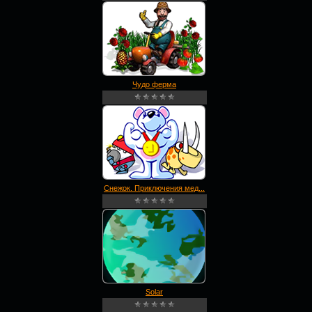
Чудо ферма
Снежок. Приключения мед...
Solar