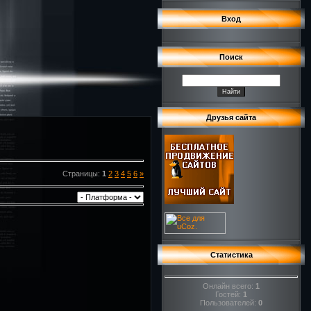
Вход
Поиск
Друзья сайта
Страницы
:
1
2
3
4
5
6
»
Статистика
Онлайн всего:
1
Гостей:
1
Пользователей:
0