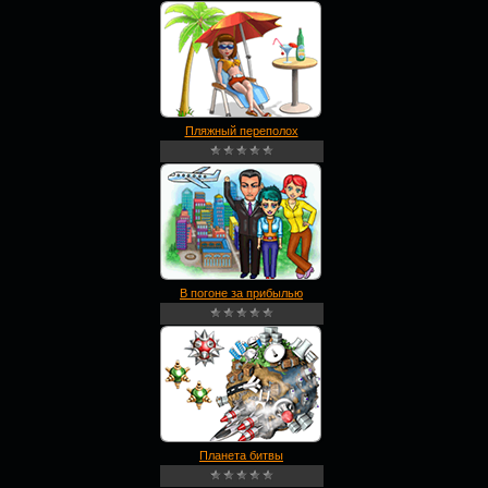
Пляжный переполох
В погоне за прибылью
Планета битвы