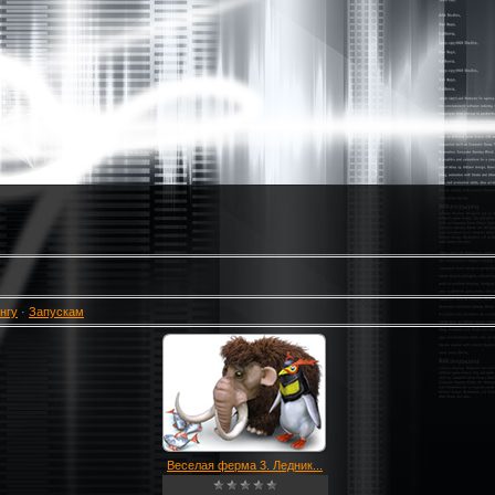
нгу
·
Запускам
Веселая ферма 3. Ледник...