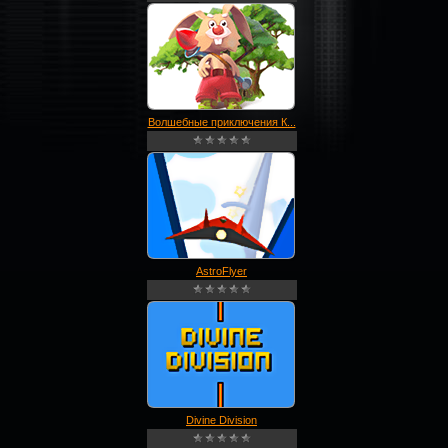
Волшебные приключения К...
AstroFlyer
Divine Division