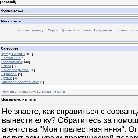
[
Азнакай
]
Форма входа
Меню сайта
Главная страница
Форум
Доска объявлений
Программы
Каталог файл
Categories
Аркады и экшн
[101]
Настольные
[9]
Головоломки
[140]
Слова
[1]
Поиск предметов
[20]
Стратегии
[5]
Другие
[3]
Многопользовательские
[5]
Главная
»
Онлайн игры
»
Аркады и экшн
Моя прелестная няня
Не знаете, как справиться с сорван
вынести елку? Обратитесь за помощ
агентства "Моя прелестная няня".
дадут вам уроки практической педаго