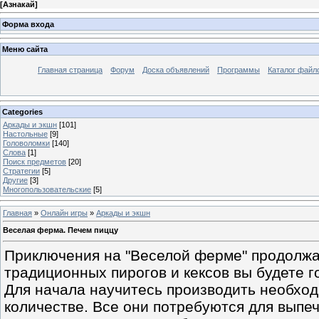
[
Азнакай
]
Форма входа
Меню сайта
Главная страница
Форум
Доска объявлений
Программы
Каталог файл
Categories
Аркады и экшн
[101]
Настольные
[9]
Головоломки
[140]
Слова
[1]
Поиск предметов
[20]
Стратегии
[5]
Другие
[3]
Многопользовательские
[5]
Главная
»
Онлайн игры
»
Аркады и экшн
Веселая ферма. Печем пиццу
Приключения на "Веселой ферме" продолжа
традиционных пирогов и кексов вы будете 
Для начала научитесь производить необхо
количестве. Все они потребуются для выпеч