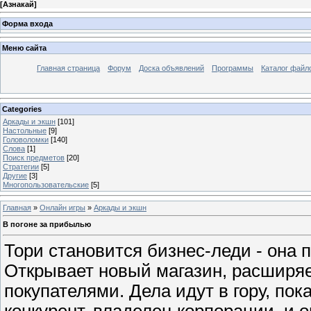
[
Азнакай
]
Форма входа
Меню сайта
Главная страница
Форум
Доска объявлений
Программы
Каталог файл
Categories
Аркады и экшн
[101]
Настольные
[9]
Головоломки
[140]
Слова
[1]
Поиск предметов
[20]
Стратегии
[5]
Другие
[3]
Многопользовательские
[5]
Главная
»
Онлайн игры
»
Аркады и экшн
В погоне за прибылью
Тори становится бизнес-леди - она 
Открывает новый магазин, расширяе
покупателями. Дела идут в гору, пок
конкурент, владелец корпорации, и о