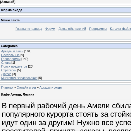
[
Азнакай
]
Форма входа
Меню сайта
Главная страница
Форум
Доска объявлений
Программы
Каталог файл
Categories
Аркады и экшн
[101]
Настольные
[9]
Головоломки
[140]
Слова
[1]
Поиск предметов
[20]
Стратегии
[5]
Другие
[3]
Многопользовательские
[5]
Главная
»
Онлайн игры
»
Аркады и экшн
Кафе Амели. Летник
В первый рабочий день Амели сбилас
популярного курорта стоять за стойк
идут один за другим! Нужно все усп
посетителей, принять заказы, расп