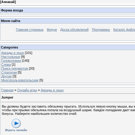
[
Азнакай
]
Форма входа
Меню сайта
Главная страница
Форум
Доска объявлений
Программы
Каталог файл
Categories
Аркады и экшн
[101]
Настольные
[9]
Головоломки
[140]
Слова
[1]
Поиск предметов
[20]
Стратегии
[5]
Другие
[3]
Многопользовательские
[5]
Главная
»
Онлайн игры
»
Аркады и экшн
Jumper
Вы должны будете заставить обезьянку прыгать. Используя левую кнопку мыши, вы м
чтобы при прыжке обезьянка попала на воздушный шарик. Каждое попадание дает ва
бонусы. Наберите наибольшее количество очей.
Играть онлайн