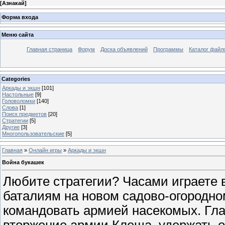
[
Азнакай
]
Форма входа
Меню сайта
Главная страница
Форум
Доска объявлений
Программы
Каталог файл
Categories
Аркады и экшн
[101]
Настольные
[9]
Головоломки
[140]
Слова
[1]
Поиск предметов
[20]
Стратегии
[5]
Другие
[3]
Многопользовательские
[5]
Главная
»
Онлайн игры
»
Аркады и экшн
Война букашек
Любите стратегии? Часами играете в
баталиям на новом садово-огородно
командовать армией насекомых. Гла
вторжение армии Клеща, удержать о