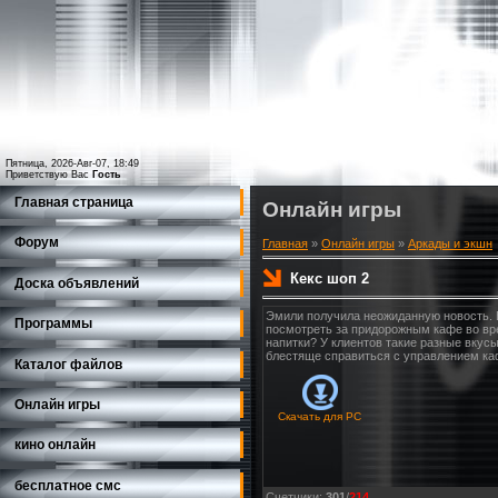
Пятница, 2026-Авг-07, 18:49
Приветствую Вас
Гость
Главная страница
Онлайн игры
Форум
Главная
»
Онлайн игры
»
Аркады и экшн
Кекс шоп 2
Доска объявлений
Эмили получила неожиданную новость. 
Программы
посмотреть за придорожным кафе во врем
напитки? У клиентов такие разные вкусы
блестяще справиться с управлением ка
Каталог файлов
Онлайн игры
Скачать для
PC
кино онлайн
бесплатное смс
Счетчики
:
301
/
214