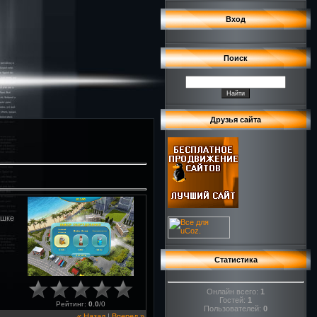
Вход
Поиск
Друзья сайта
ушке
Статистика
Онлайн всего:
1
Гостей:
1
Рейтинг
:
0.0
/
0
Пользователей:
0
« Назад
|
Вперед »