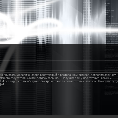
Ее приятель Федерико, давно работающий в ресторанном бизнесе, попросил девушку
я его отсутствия. Эмили согласилась, но... Получится ли у нее готовить кексы и
! И все ждут, что их обслужат быстро и точно в соответствии с заказом. Помогите дев
фе!