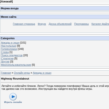
[
Азнакай
]
Форма входа
Меню сайта
Главная страница
Форум
Доска объявлений
Программы
Каталог файл
Categories
Аркады и экшн
[101]
Настольные
[9]
Головоломки
[140]
Слова
[1]
Поиск предметов
[20]
Стратегии
[5]
Другие
[3]
Многопользовательские
[5]
Главная
»
Онлайн игры
»
Аркады и экшн
Highway Roundabout
Летайте и избегайте блоков. Легко? Тогда повернем платформу! Ваша цель в этой игр
так далеко как это возможно. Инструкции вы найдете внутри флеш-игры.
Играть онлайн