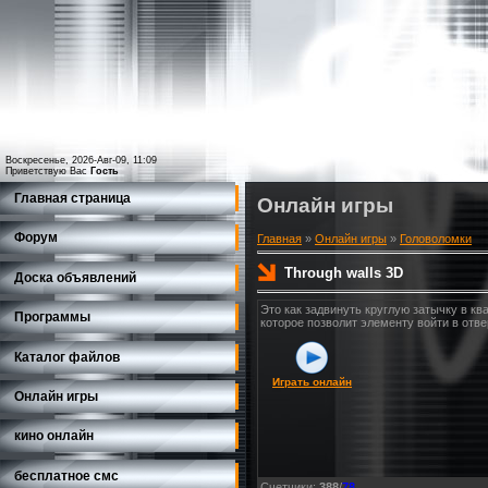
Воскресенье, 2026-Авг-09, 11:09
Приветствую Вас
Гость
Главная страница
Онлайн игры
Форум
Главная
»
Онлайн игры
»
Головоломки
Through walls 3D
Доска объявлений
Это как задвинуть круглую затычку в кв
Программы
которое позволит элементу войти в отве
Каталог файлов
Играть онлайн
Онлайн игры
кино онлайн
бесплатное смс
Счетчики
:
388
/
78