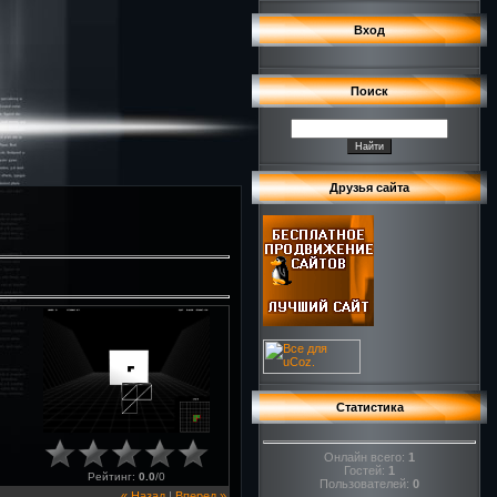
Вход
Поиск
Друзья сайта
Статистика
Онлайн всего:
1
Гостей:
1
Рейтинг
:
0.0
/
0
Пользователей:
0
« Назад
|
Вперед »