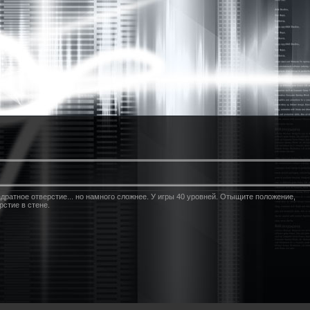
адратное отверстие... но намного сложнее. У игры 40 уровней. Отыщите положение,
рстие в стене.