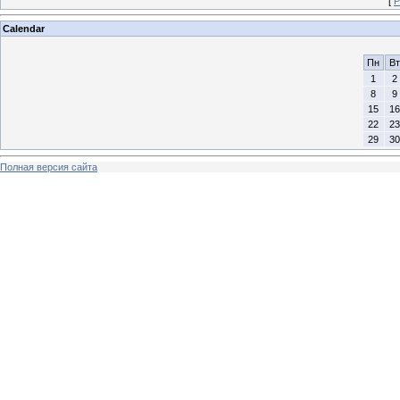
[
Р
Calendar
Пн
Вт
1
2
8
9
15
16
22
23
29
30
Полная версия сайта