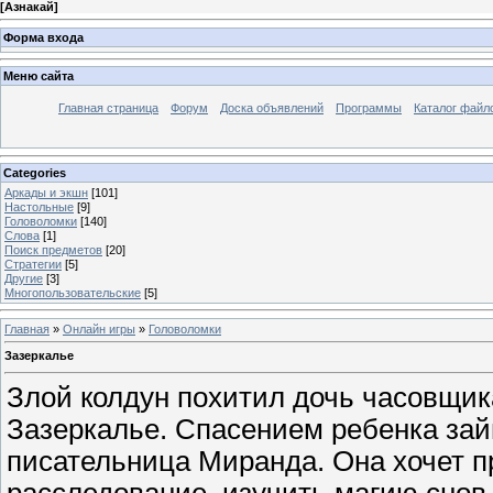
[
Азнакай
]
Форма входа
Меню сайта
Главная страница
Форум
Доска объявлений
Программы
Каталог файл
Categories
Аркады и экшн
[101]
Настольные
[9]
Головоломки
[140]
Слова
[1]
Поиск предметов
[20]
Стратегии
[5]
Другие
[3]
Многопользовательские
[5]
Главная
»
Онлайн игры
»
Головоломки
Зазеркалье
Злой колдун похитил дочь часовщика
Зазеркалье. Спасением ребенка за
писательница Миранда. Она хочет п
расследование, изучить магию снов 