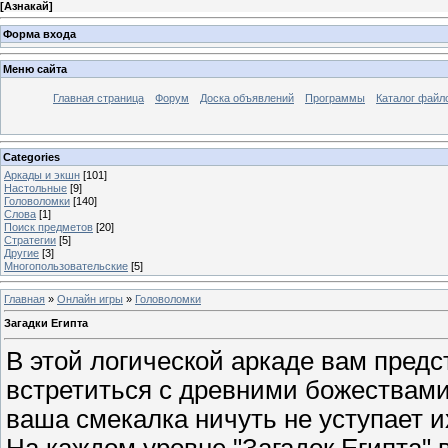
[
Азнакай
]
Форма входа
Меню сайта
Главная страница
Форум
Доска объявлений
Программы
Каталог файл
Categories
Аркады и экшн
[101]
Настольные
[9]
Головоломки
[140]
Слова
[1]
Поиск предметов
[20]
Стратегии
[5]
Другие
[3]
Многопользовательские
[5]
Главная
»
Онлайн игры
»
Головоломки
Загадки Египта
В этой логической аркаде вам предс
встретиться с древними божествами 
ваша смекалка ничуть не уступает и
На каждом уровне "Загадок Египта" 