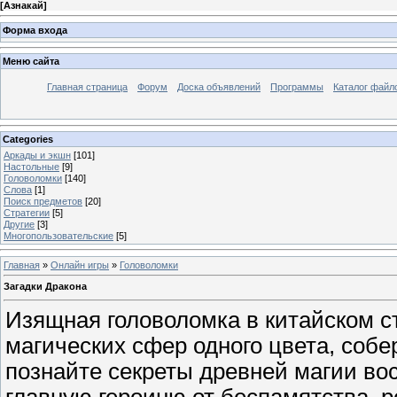
[
Азнакай
]
Форма входа
Меню сайта
Главная страница
Форум
Доска объявлений
Программы
Каталог файл
Categories
Аркады и экшн
[101]
Настольные
[9]
Головоломки
[140]
Слова
[1]
Поиск предметов
[20]
Стратегии
[5]
Другие
[3]
Многопользовательские
[5]
Главная
»
Онлайн игры
»
Головоломки
Загадки Дракона
Изящная головоломка в китайском ст
магических сфер одного цвета, собе
познайте секреты древней магии во
главную героиню от беспамятства, 