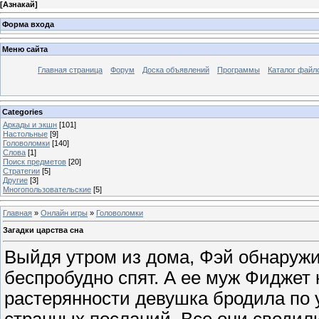
[
Азнакай
]
Форма входа
Меню сайта
Главная страница
Форум
Доска объявлений
Программы
Каталог файл
Categories
Аркады и экшн
[101]
Настольные
[9]
Головоломки
[140]
Слова
[1]
Поиск предметов
[20]
Стратегии
[5]
Другие
[3]
Многопользовательские
[5]
Главная
»
Онлайн игры
»
Головоломки
Загадки царства сна
Выйдя утром из дома, Фэй обнаружил
беспробудно спят. А ее муж Фиджет к
растерянности девушка бродила по 
странных посланий. Все они сводили