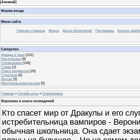
[
Азнакай
]
Форма входа
Меню сайта
Главная страница
Форум
Доска объявлений
Программы
Каталог файл
Categories
Аркады и экшн
[101]
Настольные
[9]
Головоломки
[140]
Слова
[1]
Поиск предметов
[20]
Стратегии
[5]
Другие
[3]
Многопользовательские
[5]
Главная
»
Онлайн игры
»
Головоломки
Вероника и книга сновидений
Кто спасет мир от Дракулы и его сл
истребительница вампиров - Вероник
обычная школьница. Она сдает экза
планы на будущее... Но на самом д