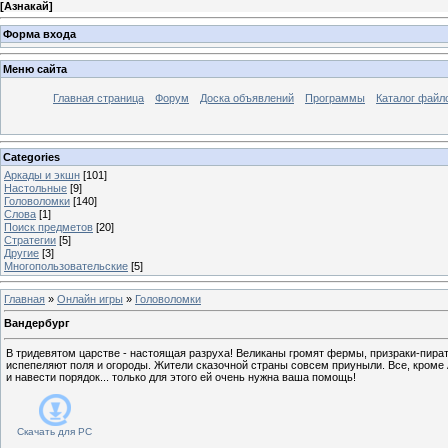
[
Азнакай
]
Форма входа
Меню сайта
Главная страница
Форум
Доска объявлений
Программы
Каталог файл
Categories
Аркады и экшн
[101]
Настольные
[9]
Головоломки
[140]
Слова
[1]
Поиск предметов
[20]
Стратегии
[5]
Другие
[3]
Многопользовательские
[5]
Главная
»
Онлайн игры
»
Головоломки
Вандербург
В тридевятом царстве - настоящая разруха! Великаны громят фермы, призраки-пират
испепеляют поля и огороды. Жители сказочной страны совсем приуныли. Все, кроме 
и навести порядок... только для этого ей очень нужна ваша помощь!
Скачать для
PC