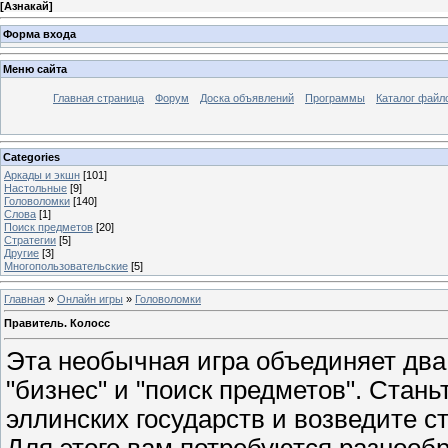
[
Азнакай
]
Форма входа
Меню сайта
Главная страница
Форум
Доска объявлений
Программы
Каталог файл
Categories
Аркады и экшн
[101]
Настольные
[9]
Головоломки
[140]
Слова
[1]
Поиск предметов
[20]
Стратегии
[5]
Другие
[3]
Многопользовательские
[5]
Главная
»
Онлайн игры
»
Головоломки
Правитель. Колосс
Эта необычная игра объединяет два
"бизнес" и "поиск предметов". Стань
эллинских государств и возведите с
Для этого вам потребуются разнооб