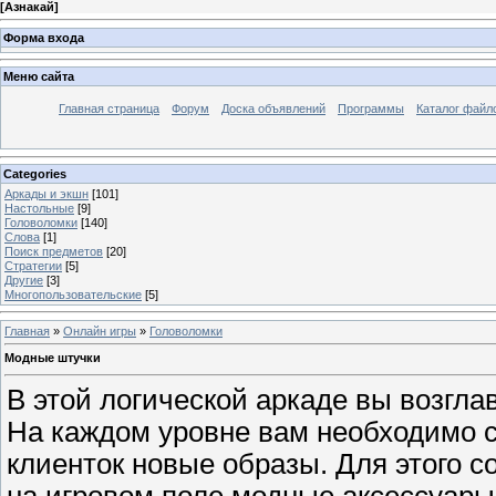
[
Азнакай
]
Форма входа
Меню сайта
Главная страница
Форум
Доска объявлений
Программы
Каталог файл
Categories
Аркады и экшн
[101]
Настольные
[9]
Головоломки
[140]
Слова
[1]
Поиск предметов
[20]
Стратегии
[5]
Другие
[3]
Многопользовательские
[5]
Главная
»
Онлайн игры
»
Головоломки
Модные штучки
В этой логической аркаде вы возгл
На каждом уровне вам необходимо с
клиенток новые образы. Для этого 
на игровом поле модные аксессуары