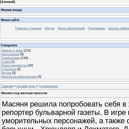
[
Азнакай
]
Форма входа
Меню сайта
Главная страница
Форум
Доска объявлений
Программы
Каталог файл
Categories
Аркады и экшн
[101]
Настольные
[9]
Головоломки
[140]
Слова
[1]
Поиск предметов
[20]
Стратегии
[5]
Другие
[3]
Многопользовательские
[5]
Главная
»
Онлайн игры
»
Головоломки
Масяня под желтым прессом
Масяня решила попробовать себя в 
репортер бульварной газеты. В игре
уморительных персонажей, а также 
барышни - Хрюнделя и Лохматого. Д