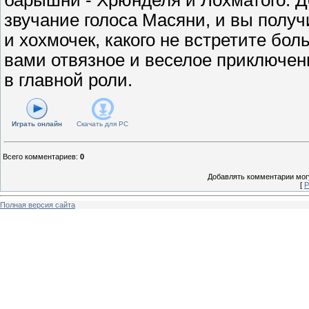
звучание голоса Масяни, и вы получ
и хохмочек, какого не встретите бол
вами отвязное и веселое приключен
в главной роли.
Играть онлайн
Скачать для
PC
Всего комментариев
:
0
Добавлять комментарии могу
[
Р
Полная версия сайта