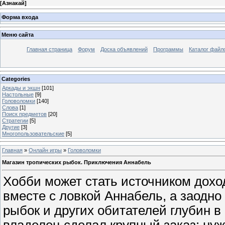
[
Азнакай
]
Форма входа
Меню сайта
Главная страница
Форум
Доска объявлений
Программы
Каталог файл
Categories
Аркады и экшн
[101]
Настольные
[9]
Головоломки
[140]
Слова
[1]
Поиск предметов
[20]
Стратегии
[5]
Другие
[3]
Многопользовательские
[5]
Главная
»
Онлайн игры
»
Головоломки
Магазин тропических рыбок. Приключения Аннабель
Хобби может стать источником дохо
вместе с ловкой Аннабель, а заодно
рыбок и других обитателей глубин в
владелец сделал крупный заказ: ну