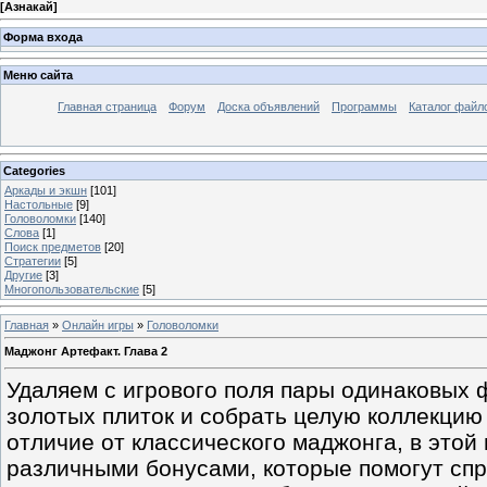
[
Азнакай
]
Форма входа
Меню сайта
Главная страница
Форум
Доска объявлений
Программы
Каталог файл
Categories
Аркады и экшн
[101]
Настольные
[9]
Головоломки
[140]
Слова
[1]
Поиск предметов
[20]
Стратегии
[5]
Другие
[3]
Многопользовательские
[5]
Главная
»
Онлайн игры
»
Головоломки
Маджонг Артефакт. Глава 2
Удаляем с игрового поля пары одинаковых 
золотых плиток и собрать целую коллекцию
отличие от классического маджонга, в этой
различными бонусами, которые помогут сп