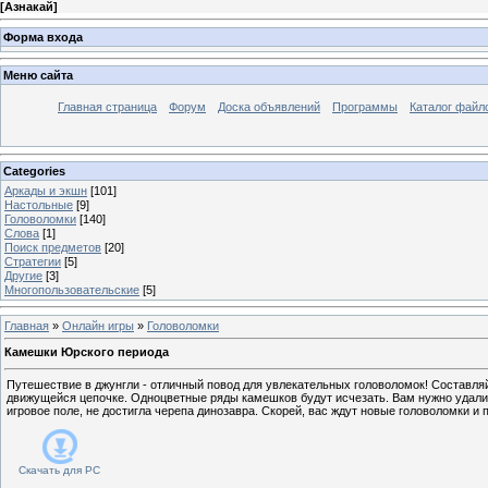
[
Азнакай
]
Форма входа
Меню сайта
Главная страница
Форум
Доска объявлений
Программы
Каталог файл
Categories
Аркады и экшн
[101]
Настольные
[9]
Головоломки
[140]
Слова
[1]
Поиск предметов
[20]
Стратегии
[5]
Другие
[3]
Многопользовательские
[5]
Главная
»
Онлайн игры
»
Головоломки
Камешки Юрского периода
Путешествие в джунгли - отличный повод для увлекательных головоломок! Составляй
движущейся цепочке. Одноцветные ряды камешков будут исчезать. Вам нужно удалит
игровое поле, не достигла черепа динозавра. Скорей, вас ждут новые головоломки и 
Скачать для
PC