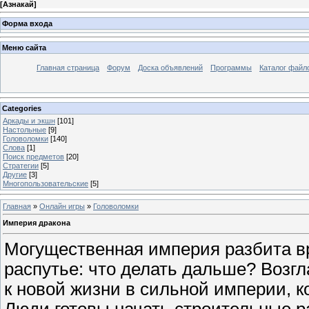
[
Азнакай
]
Форма входа
Меню сайта
Главная страница
Форум
Доска объявлений
Программы
Каталог файл
Categories
Аркады и экшн
[101]
Настольные
[9]
Головоломки
[140]
Слова
[1]
Поиск предметов
[20]
Стратегии
[5]
Другие
[3]
Многопользовательские
[5]
Главная
»
Онлайн игры
»
Головоломки
Империя дракона
Могущественная империя разбита вр
распутье: что делать дальше? Возгл
к новой жизни в сильной империи, к
Люди готовы начать строительные 