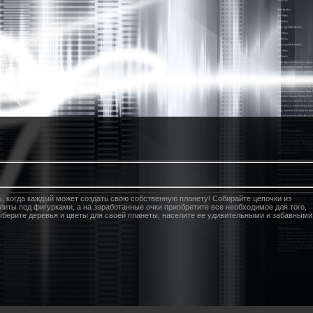
, когда каждый может создать свою собственную планету! Собирайте цепочки из
литы под фигурками, а на заработанные очки приобретите все необходимое для того,
ыберите деревья и цветы для своей планеты, населите ее удивительными и забавными