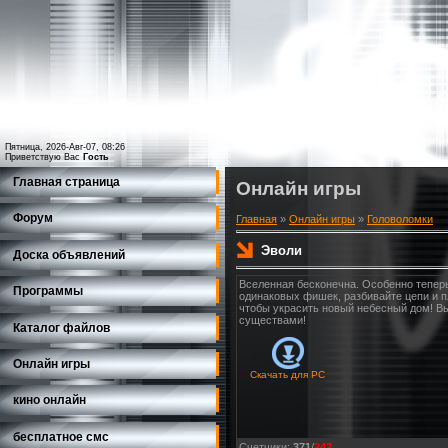
Пятница, 2026-Авг-07, 08:26
Приветствую Вас
Гость
Главная страница
Онлайн игры
Форум
Главная
»
Онлайн игры
»
Головоломки
Эволи
Доска объявлений
Вселенная бесконечна. Особенно теперь
Программы
одинаковых фишек, разбивайте цепи и п
чтобы украсить новый небесный дом! В
существами!
Каталог файлов
Онлайн игры
Скачать для
PC
кино онлайн
бесплатное смс
Счетчики
:
371
/
242