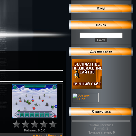
Вход
Поиск
Друзья сайта
Статистика
Онлайн всего:
1
Гостей:
1
Рейтинг
:
0.0
/
0
Пользователей:
0
« Назад
|
Вперед »