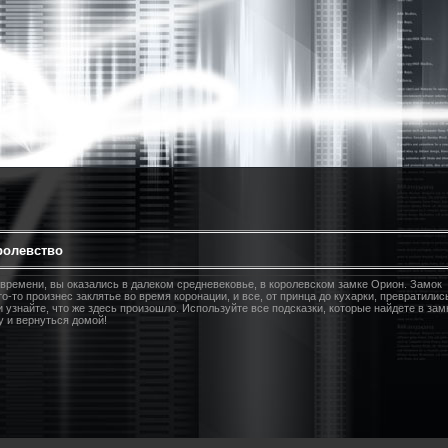
ролевство
времени, вы оказались в далеком средневековье, в королевском замке Орион. Замок
о-то произнес заклятье во время коронации, и все, от принца до кухарки, превратилис
и узнайте, что же здесь произошло. Используйте все подсказки, которые найдете в зам
 и вернуться домой!