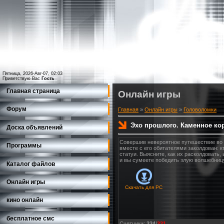
Пятница, 2026-Авг-07, 02:03
Приветствую Вас
Гость
Главная страница
Онлайн игры
Форум
Главная
»
Онлайн игры
»
Головоломки
Эхо прошлого. Каменное ко
Доска объявлений
Совершив невероятное путешествие во 
Программы
вместе с его обитателями заколдован: кт
статуи. Выясните, как их расколдовать, 
и вы сумеете победить злую волшебницу
Каталог файлов
Онлайн игры
Скачать для
PC
кино онлайн
бесплатное смс
Счетчики
:
324
/
221