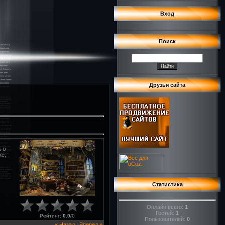
Вход
Поиск
Друзья сайта
ь в
ке,
Статистика
Онлайн всего:
1
Гостей:
1
Рейтинг
:
0.0
/
0
Пользователей:
0
« Назад
|
Вперед »