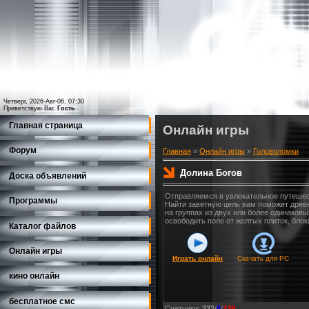
Четверг, 2026-Авг-06, 07:30
Приветствую Вас
Гость
Главная страница
Онлайн игры
Форум
Главная
»
Онлайн игры
»
Головоломки
Долина Богов
Доска объявлений
Отправляемся в увлекательное путешест
Программы
Найти заветную цель вам поможет древн
на группах из двух или более одинаков
освободить поле от желтых плиток, бл
Каталог файлов
Онлайн игры
Играть онлайн
Скачать для
PC
кино онлайн
бесплатное смс
Счетчики
:
332
/
8
/
238