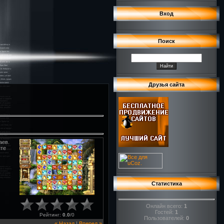
Вход
Поиск
Друзья сайта
аев.
йте
Статистика
Онлайн всего:
1
Гостей:
1
Рейтинг
:
0.0
/
0
Пользователей:
0
« Назад
|
Вперед »