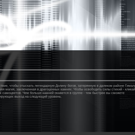
вие, чтобы отыскать легендарную Долину богов, затерянную в далеком районе Гимал
яя магия, заключенная в драгоценных камнях. Чтобы освободить силы стихий - клика
ых самоцветов. Чем больше камней окажется в группе - тем быстрее вы сможете
окирующих выход на следующий уровень.