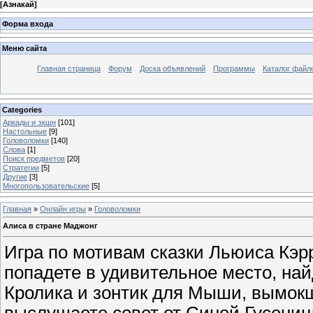
[
Азнакай
]
Форма входа
Меню сайта
Главная страница
Форум
Доска объявлений
Программы
Каталог файл
Categories
Аркады и экшн
[101]
Настольные
[9]
Головоломки
[140]
Слова
[1]
Поиск предметов
[20]
Стратегии
[5]
Другие
[3]
Многопользовательские
[5]
Главная
»
Онлайн игры
»
Головоломки
Алиса в стране Маджонг
Игра по мотивам сказки Льюиса Кэр
попадете в удивительное место, най
Кролика и зонтик для Мыши, вымокш
выслушаете совет от Синей Гусениц