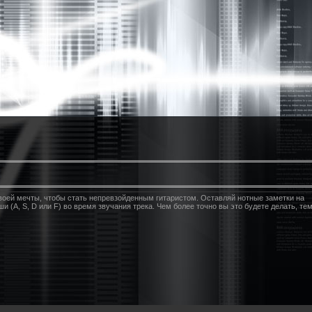
своей мечты, чтобы стать непревзойденным гитаристом. Оставляй нотные заметки на
(A, S, D или F) во время звучания трека. Чем более точно вы это будете делать, те