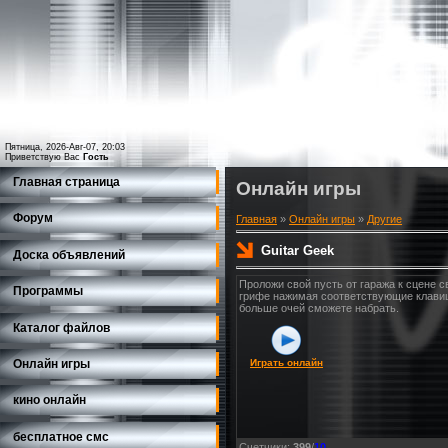
Пятница, 2026-Авг-07, 20:03
Приветствую Вас
Гость
Главная страница
Онлайн игры
Форум
Главная
»
Онлайн игры
»
Другие
Guitar Geek
Доска объявлений
Проложи свой пусть от гаража к сцене 
Программы
грифе нажимая соответствующие клавиши 
больше очей сможете набрать.
Каталог файлов
Играть онлайн
Онлайн игры
кино онлайн
бесплатное смс
Счетчики
:
399
/
10