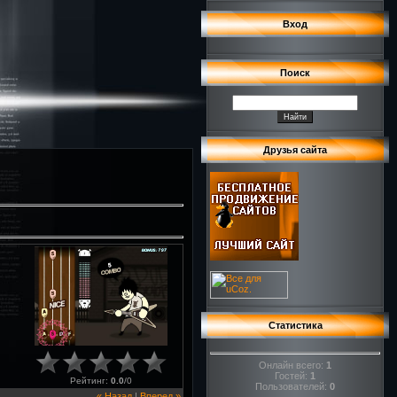
Вход
Поиск
Друзья сайта
м
Статистика
Онлайн всего:
1
Гостей:
1
Рейтинг
:
0.0
/
0
Пользователей:
0
« Назад
|
Вперед »