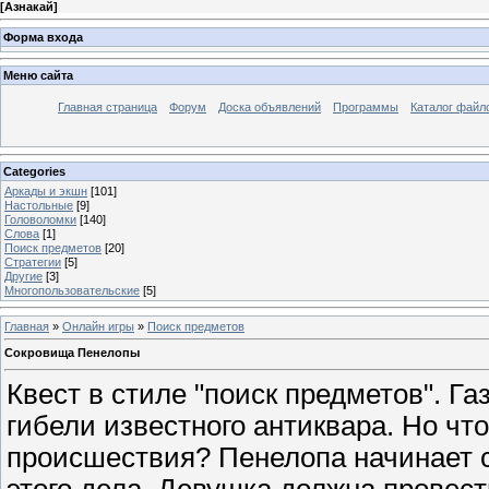
[
Азнакай
]
Форма входа
Меню сайта
Главная страница
Форум
Доска объявлений
Программы
Каталог файл
Categories
Аркады и экшн
[101]
Настольные
[9]
Головоломки
[140]
Слова
[1]
Поиск предметов
[20]
Стратегии
[5]
Другие
[3]
Многопользовательские
[5]
Главная
»
Онлайн игры
»
Поиск предметов
Сокровища Пенелопы
Квест в стиле "поиск предметов". Г
гибели известного антиквара. Но чт
происшествия? Пенелопа начинает 
этого дела. Девушка должна провест