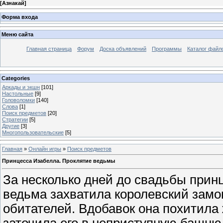
[
Азнакай
]
Форма входа
Меню сайта
Главная страница
Форум
Доска объявлений
Программы
Каталог файл
Categories
Аркады и экшн
[101]
Настольные
[9]
Головоломки
[140]
Слова
[1]
Поиск предметов
[20]
Стратегии
[5]
Другие
[3]
Многопользовательские
[5]
Главная
»
Онлайн игры
»
Поиск предметов
Принцесса Изабелла. Проклятие ведьмы
За несколько дней до свадьбы при
ведьма захватила королевский замок
обитателей. Вдобавок она похитила
заточила его в неприступную башню