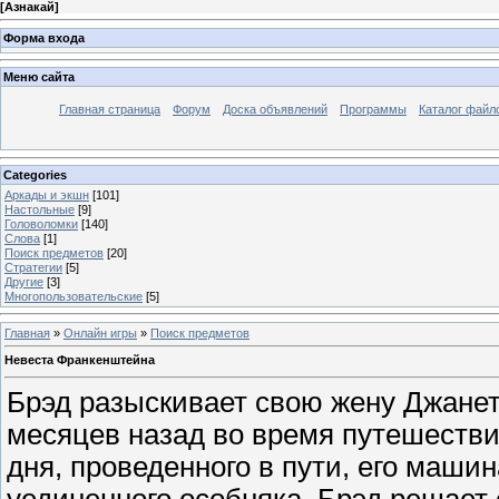
[
Азнакай
]
Форма входа
Меню сайта
Главная страница
Форум
Доска объявлений
Программы
Каталог файл
Categories
Аркады и экшн
[101]
Настольные
[9]
Головоломки
[140]
Слова
[1]
Поиск предметов
[20]
Стратегии
[5]
Другие
[3]
Многопользовательские
[5]
Главная
»
Онлайн игры
»
Поиск предметов
Невеста Франкенштейна
Брэд разыскивает свою жену Джанет
месяцев назад во время путешестви
дня, проведенного в пути, его маши
уединенного особняка. Брэд решает