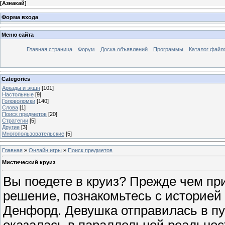
[
Азнакай
]
Форма входа
Меню сайта
Главная страница
Форум
Доска объявлений
Программы
Каталог файл
Categories
Аркады и экшн
[101]
Настольные
[9]
Головоломки
[140]
Слова
[1]
Поиск предметов
[20]
Стратегии
[5]
Другие
[3]
Многопользовательские
[5]
Главная
»
Онлайн игры
»
Поиск предметов
Мистический круиз
Вы поедете в круиз? Прежде чем пр
решение, познакомьтесь с историе
Денфорд. Девушка отправилась в пу
оказалась в параллельной реальнос