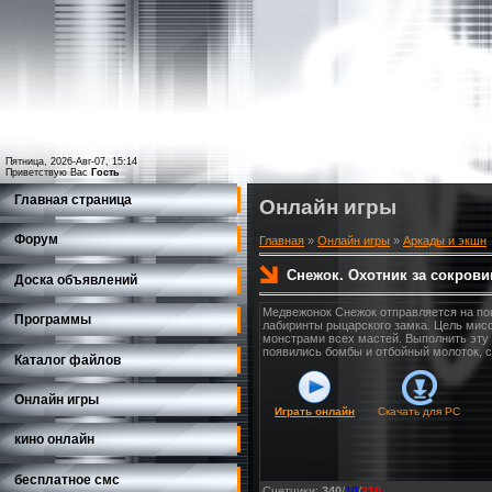
Пятница, 2026-Авг-07, 15:14
Приветствую Вас
Гость
Главная страница
Онлайн игры
Форум
Главная
»
Онлайн игры
»
Аркады и экшн
Снежок. Охотник за сокров
Доска объявлений
Медвежонок Снежок отправляется на пои
Программы
лабиринты рыцарского замка. Цель мисс
монстрами всех мастей. Выполнить эту
появились бомбы и отбойный молоток, 
Каталог файлов
Онлайн игры
Играть онлайн
Скачать для
PC
кино онлайн
бесплатное смс
Счетчики
:
340
/
10
/
210