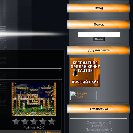
Вход
Поиск
Друзья сайта
е
Статистика
Онлайн всего:
1
Гостей:
1
Рейтинг
:
0.0
/
0
Пользователей:
0
« Назад
|
Вперед »