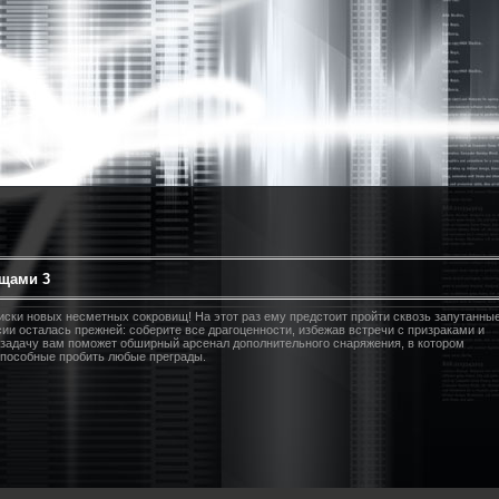
ищами 3
ски новых несметных сокровищ! На этот раз ему предстоит пройти сквозь запутанны
ии осталась прежней: соберите все драгоценности, избежав встречи с призраками и
 задачу вам поможет обширный арсенал дополнительного снаряжения, в котором
способные пробить любые преграды.