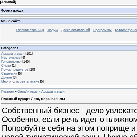
[
Азнакай
]
Форма входа
Меню сайта
Главная страница
Форум
Доска объявлений
Программы
Каталог файл
Categories
Аркады и экшн
[101]
Настольные
[9]
Головоломки
[140]
Слова
[1]
Поиск предметов
[20]
Стратегии
[5]
Другие
[3]
Многопользовательские
[5]
Главная
»
Онлайн игры
»
Аркады и экшн
Пляжный курорт. Лето, море, пальмы
Собственный бизнес - дело увлекат
Особенно, если речь идет о пляжно
Попробуйте себя на этом поприще и
новой туристической зоны. Нужно о