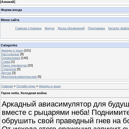
[
Азнакай
]
Форма входа
Меню сайта
Главная страница
Форум
Доска объявлений
Программы
Каталог файл
Categories
Аркады и экшн
[101]
Настольные
[9]
Головоломки
[140]
Слова
[1]
Поиск предметов
[20]
Стратегии
[5]
Другие
[3]
Многопользовательские
[5]
Главная
»
Онлайн игры
»
Аркады и экшн
Герои неба. Холодная война
Аркадный авиасимулятор для будущи
вместе с рыцарями неба! Поднимите
обрушить свой праведный гнев на 
От исхода этого сражения зависит с