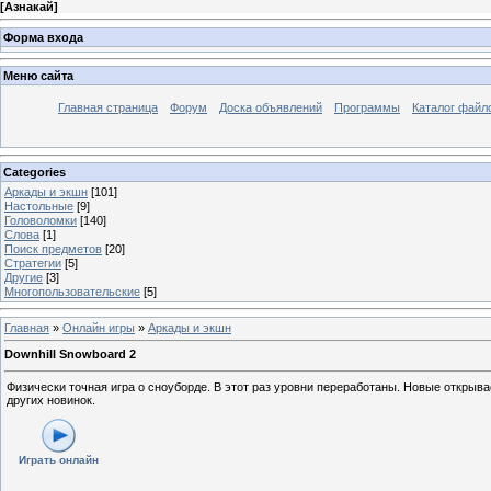
[
Азнакай
]
Форма входа
Меню сайта
Главная страница
Форум
Доска объявлений
Программы
Каталог файл
Categories
Аркады и экшн
[101]
Настольные
[9]
Головоломки
[140]
Слова
[1]
Поиск предметов
[20]
Стратегии
[5]
Другие
[3]
Многопользовательские
[5]
Главная
»
Онлайн игры
»
Аркады и экшн
Downhill Snowboard 2
Физически точная игра о сноуборде. В этот раз уровни переработаны. Новые откры
других новинок.
Играть онлайн