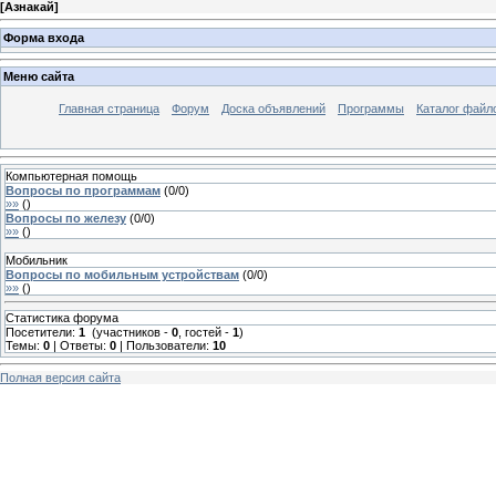
[
Азнакай
]
Форма входа
Меню сайта
Главная страница
Форум
Доска объявлений
Программы
Каталог файл
Компьютерная помощь
Вопросы по программам
(
0
/
0
)
»»
(
)
Вопросы по железу
(
0
/
0
)
»»
(
)
Мобильник
Вопросы по мобильным устройствам
(
0
/
0
)
»»
(
)
Статистика форума
Посетители:
1
(участников -
0
, гостей -
1
)
Темы:
0
| Ответы:
0
| Пользователи:
10
Полная версия сайта